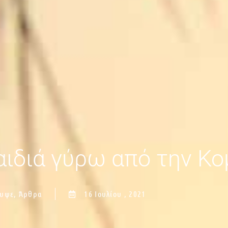
αιδιά γύρω από την Κ
λυψε
,
Άρθρα
16 Ιουλίου , 2021