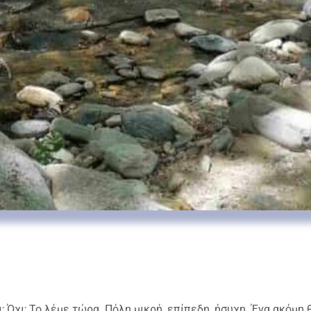
; Όχι; Το λέμε τώρα. Πόλη μικρή, επίπεδη, ήσυχη. Ένα ακόμη 