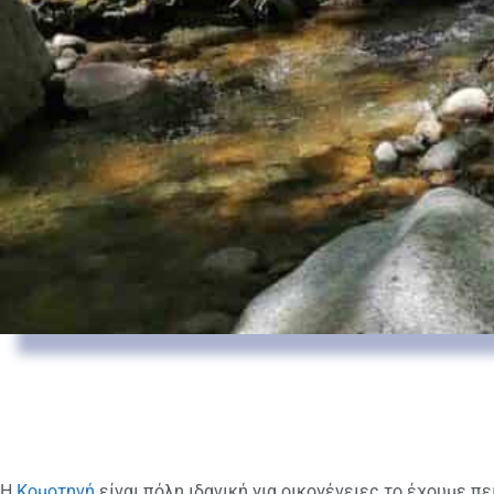
Η
Κομοτηνή
είναι πόλη ιδανική για οικογένειες το έχουμε πει