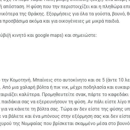
ή απόσταση. Η φύση που την περιστοιχίζει και η πληθώρα επ
ικότερα της Θράκης. Εξορμήσεις για όλα τα γούστα, βουνό, θά
 προσβάσιμα ακόμα και για οικογένειες με μικρά παιδιά.
ύβι(ή κινητό και google maps) και σημειώστε:
ην Κομοτηνή. Μπαίνεις στο αυτοκίνητο και σε 5 (άντε 10 λε
πό μια χαλαρή βόλτα ή πικ νικ, μέχρι ποδηλασία και ευκαιρί
ταιριάζει καλύτερα. Προμηθευτείτε σνακ, πάρτε το καφεδάκι 
 παιδάκια σας να εξερευνήσουν τη φύση. Αν πάλι είστε λίγο 
για να κάνετε τη βόλτα σας. Τώρα αν δεν είστε της φύσης υ
 να βάλετε και ένα μπόνους στην εξόρμηση σας και δεν είστ
χυρού της Νυμφαίας που βρίσκεται σκαμμένο μέσα στο βουνό(