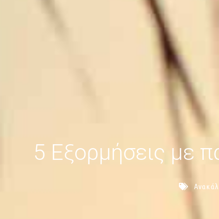
5 Εξορμήσεις με π
Ανακά