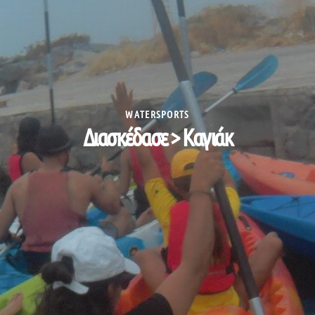
WATERSPORTS
Διασκέδασε > Καγιάκ