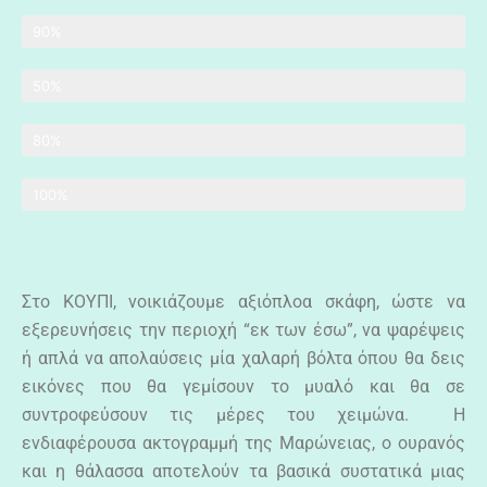
Κατάλληλο για παιδιά
90%
Απαίτηση φυσικής κατάστασης
50%
Επίπεδο εκγύμνασης
80%
Δυνατότητα εξέλιξης αθλητή
100%
Στο ΚΟΥΠΙ, νοικιάζουμε αξιόπλοα σκάφη, ώστε να
εξερευνήσεις την περιοχή “εκ των έσω”, να ψαρέψεις
ή απλά να απολαύσεις μία χαλαρή βόλτα όπου θα δεις
εικόνες που θα γεμίσουν το μυαλό και θα σε
συντροφεύσουν τις μέρες του χειμώνα. Η
ενδιαφέρουσα ακτογραμμή της Μαρώνειας, ο ουρανός
και η θάλασσα αποτελούν τα βασικά συστατικά μιας