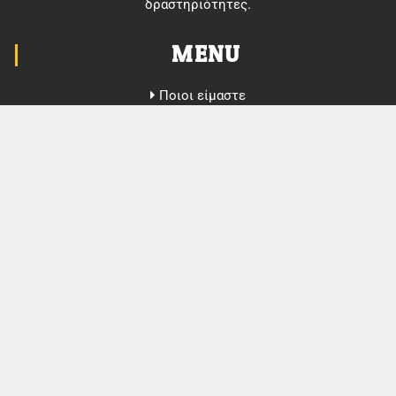
δραστηριότητες.
MENU
Ποιοι είμαστε
Διασκέδασε
Ανακάλυψε
Εξερεύνησε
Events
Νέα
Επικοινωνία
CONTACT
6948878577
@ofni
rg.stropsretawipuok