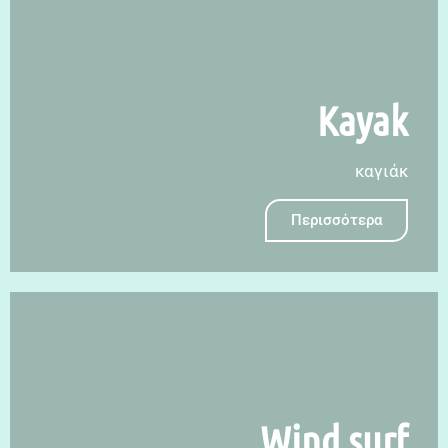
Κayak
καγιάκ
Περισσότερα
Wind surf