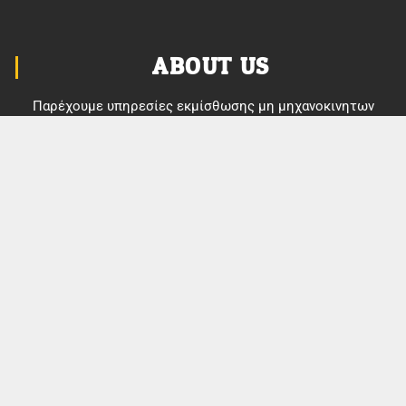
ABOUT US
Παρέχουμε υπηρεσίες εκμίσθωσης μη μηχανοκινητων
θαλάσσιων σπορ, αγαπάμε τις εκδρομές στην θάλασσα,
στην φύση και τον πολιτισμό και οργανώνουμε υπαίθριες
δραστηριότητες.
MENU
Ποιοι είμαστε
Διασκέδασε
Ανακάλυψε
Εξερεύνησε
Events
Νέα
Επικοινωνία