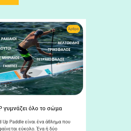
Άρθρα
P γυμνάζει όλο το σώμα
d Up Paddle είναι ένα άθλημα που
φαίνεται εύκολο. Ένα ή δύο