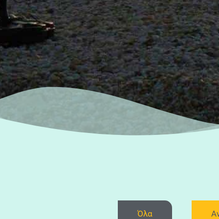
Όλα
Α