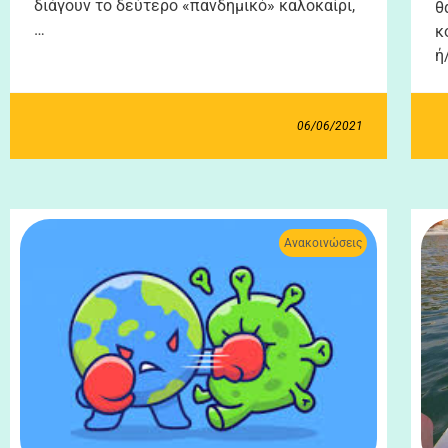
διάγουν το δεύτερο «πανδημικό» καλοκαίρι,
θ
…
κ
ή
06/06/2021
Ανακοινώσεις