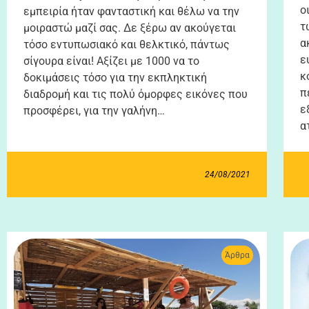
ο
εμπειρία ήταν φανταστική και θέλω να την
τ
μοιραστώ μαζί σας. Δε ξέρω αν ακούγεται
α
τόσο εντυπωσιακό και θελκτικό, πάντως
ε
σίγουρα είναι! Αξίζει με 1000 να το
κ
δοκιμάσεις τόσο για την εκπληκτική
π
διαδρομή και τις πολύ όμορφες εικόνες που
ε
προσφέρει, για την γαλήνη…
α
24/08/2021
Άρθρα