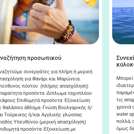
ναζήτηση προσωπικού
Συνεχί
καλοκ
ναζητούμε συνεργάτες για πλήρη ή μερική
Μπορεί 
πασχόληση για Φανάρι και Μαρώνεια.
ιδιαιτε
πεύθυνος πόστου (πλήρης απασχόληση)
παραμέν
παραίτητα προσόντα -Δίπλωμα ταχυπλόου
τις απα
κάφους Επιθυμητά προσόντα -Εξοικείωση
χρονιά 
ε θαλάσσιο άθλημα -Γνώση Βουλγαρικής ή/
water s
αι Τούρκικης ή/και Αγγλικής γλώσσας
πολλά, 
οηθός Υπευθύνου (μερική απασχόληση)
όμως δε
πιθυμητά προσόντα -Εξοικείωση με