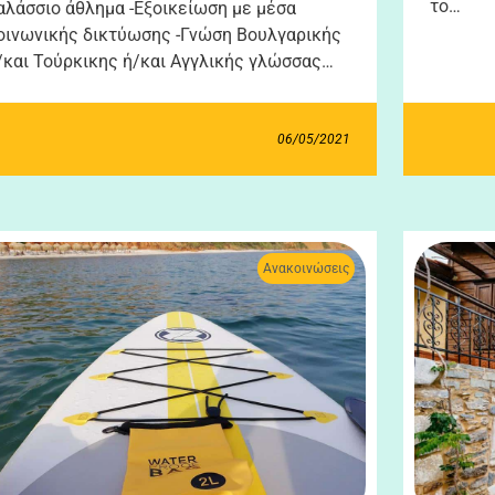
το…
αλάσσιο άθλημα -Εξοικείωση με μέσα
οινωνικής δικτύωσης -Γνώση Βουλγαρικής
/και Τούρκικης ή/και Αγγλικής γλώσσας…
06/05/2021
Ανακοινώσεις