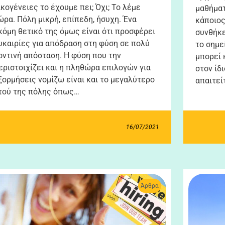
ικογένειες το έχουμε πει; Όχι; Το λέμε
μαθήματ
ώρα. Πόλη μικρή, επίπεδη, ήσυχη. Ένα
κάποιος
κόμη θετικό της όμως είναι ότι προσφέρει
συνθήκε
υκαιρίες για απόδραση στη φύση σε πολύ
το σημεί
οντινή απόσταση. Η φύση που την
μπορεί 
εριστοιχίζει και η πληθώρα επιλογών για
στον ίδ
ξορμήσεις νομίζω είναι και το μεγαλύτερο
απαιτεί
τού της πόλης όπως…
16/07/2021
Άρθρα