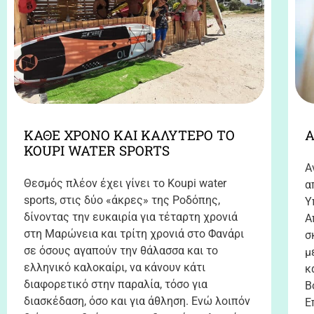
ΚΑΘΕ ΧΡΟΝΟ ΚΑΙ ΚΑΛΥΤΕΡΟ ΤΟ
Α
KOUPI WATER SPORTS
Α
Θεσμός πλέον έχει γίνει το Koupi water
α
sports, στις δύο «άκρες» της Ροδόπης,
Υ
δίνοντας την ευκαιρία για τέταρτη χρονιά
Α
στη Μαρώνεια και τρίτη χρονιά στο Φανάρι
σ
σε όσους αγαπούν την θάλασσα και το
μ
ελληνικό καλοκαίρι, να κάνουν κάτι
κ
διαφορετικό στην παραλία, τόσο για
Β
διασκέδαση, όσο και για άθληση. Ενώ λοιπόν
Ε