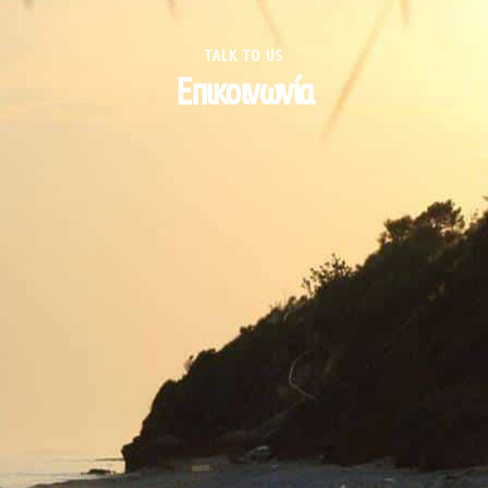
TALK TO US
Eπικοινωνία