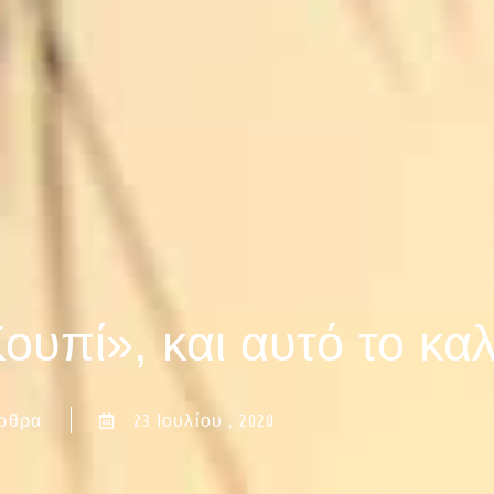
ουπί», και αυτό το καλ
ρθρα
23 Ιουλίου , 2020